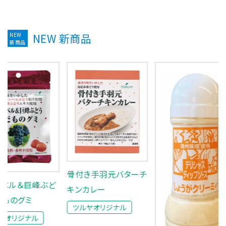
NEW
NEW 新商品
新商品
骨付き手羽元バターチ
ぶど
キンカレー
ツルヤオリジナル
ボトル