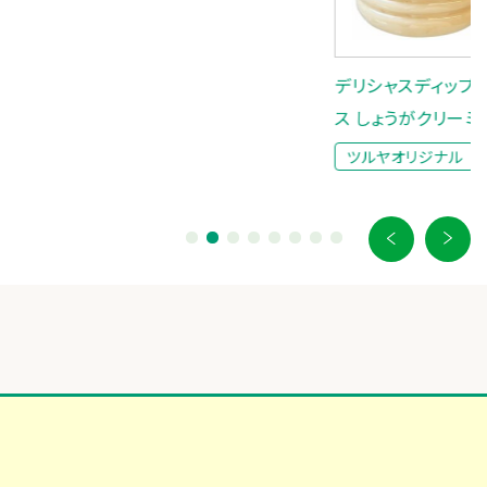
菜なめ
ツル
デリシャスディップソー
ス しょうがクリーミィ
ツルヤオリジナル