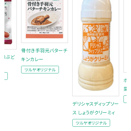
骨付き手羽元バターチ
ど
キンカレー
ツルヤオリジナル
ボトル入
菜なめ茸
ツルヤオ
デリシャスディップソー
ス しょうがクリーミィ
ツルヤオリジナル