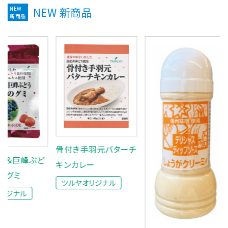
NEW
NEW 新商品
新商品
骨付き手羽元バターチ
ぶど
キンカレー
ツルヤオリジナル
ボトル
菜なめ