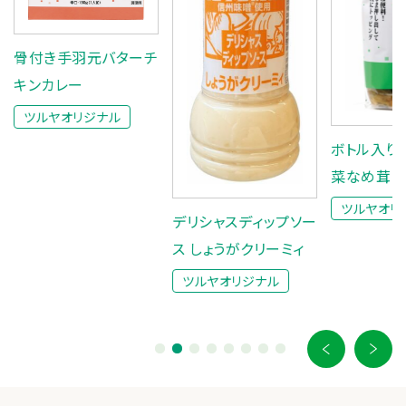
骨付き手羽元バターチ
キンカレー
ツルヤオリジナル
ボトル入り
菜なめ茸
ツルヤオリ
デリシャスディップソー
ス しょうがクリーミィ
ツルヤオリジナル