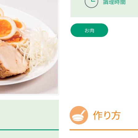
調理時間
お肉
作り方