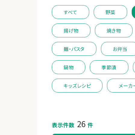
すべて
野菜
揚げ物
焼き物
麺・パスタ
お弁当
鍋物
季節漬
キッズレシピ
メーカ
26
表示件数
件