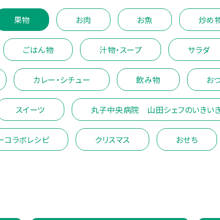
果物
お肉
お魚
炒め
ごはん物
汁物・スープ
サラダ
カレー・シチュー
飲み物
お
スイーツ
丸子中央病院 山田シェフのいきい
ーコラボレシピ
クリスマス
おせち