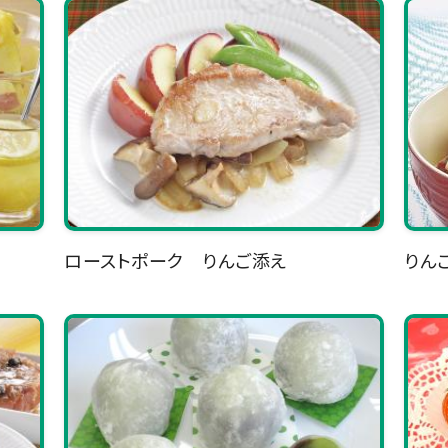
ローストポーク りんご添え
りん