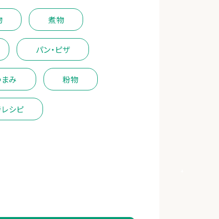
物
煮物
パン・ピザ
つまみ
粉物
きレシピ